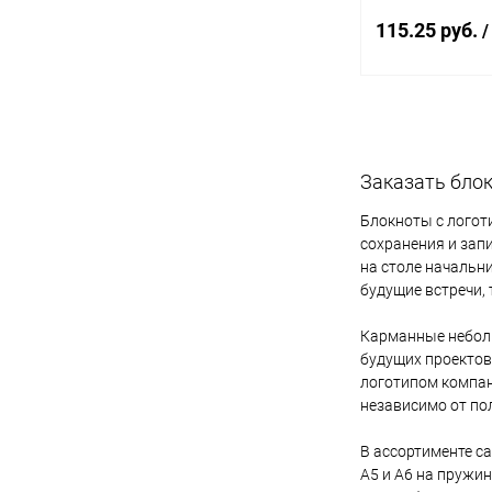
115.25 руб.
/
В 
Заказать блок
Купить в 1 кл
В избранное
Блокноты с логот
сохранения и зап
на столе начальн
будущие встречи, 
Карманные неболь
Формат
будущих проектов
логотипом компан
A7
независимо от пол
В ассортименте с
А5 и А6 на пружин