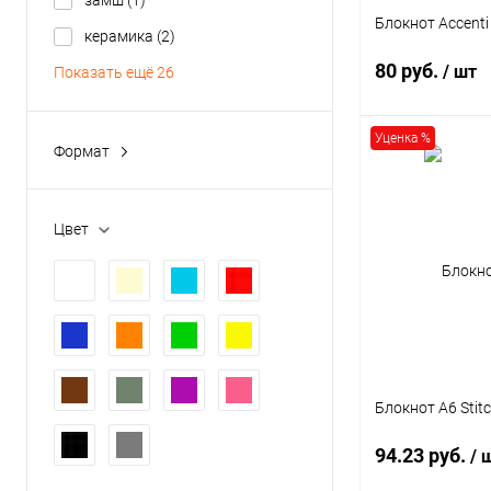
замш
(1)
Блокнот Accenti
керамика
(2)
80 руб.
/ шт
Показать ещё 26
Уценка %
Формат
В 
A4
(15)
A5
(290)
Купить в 1 кл
Цвет
A5+
(10)
В избранное
A5-
(1)
A6
(49)
Показать ещё 7
Блокнот A6 Stit
94.23 руб.
/ 