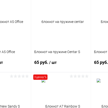
 А5 Office
Блокнот на пружине Centar S
Блокнот 
65 руб.
65 руб
шт
/ шт
Уценка %
корзину
В корзину
ик
Сравнение
Купить в 1 клик
Сравнение
Купит
Под заказ
В избранное
1706 шт.
В изб