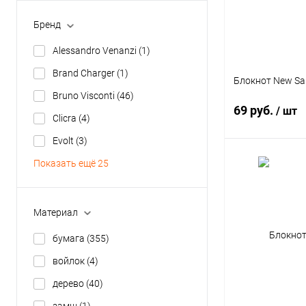
Бренд
Alessandro Venanzi
(1)
Brand Charger
(1)
Блокнот New Sa
Bruno Visconti
(46)
69 руб.
/ шт
Clicra
(4)
Размер
Evolt
(3)
A6
A5
Показать ещё 25
В 
Формат
A6
Купить в 1 кл
Материал
В избранное
бумага
(355)
войлок
(4)
дерево
(40)