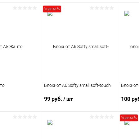
Уценка %
корзину
В корзину
ик
Сравнение
Купить в 1 клик
Сравнение
Купит
35 шт.
В избранное
1393 шт.
В изб
то
Блокнот А6 Softy small soft-touch
Блокнот 
99 руб.
100 ру
/ шт
Уценка %
корзину
В корзину