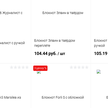
ик
Сравнение
Купить в 1 клик
Сравнение
Купит
Под заказ
В избранное
Под заказ
В изб
Размер
Блокнот Элвин в твёрдом
Блокнот
налист с ручкой
переплёте
ручкой
A6
104.44 руб.
105.19
/ шт
Формат
A6
Уценка %
корзину
В корзину
ик
Сравнение
Купить в 1 клик
Сравнение
Купит
3045 шт.
В избранное
2 шт.
В изб