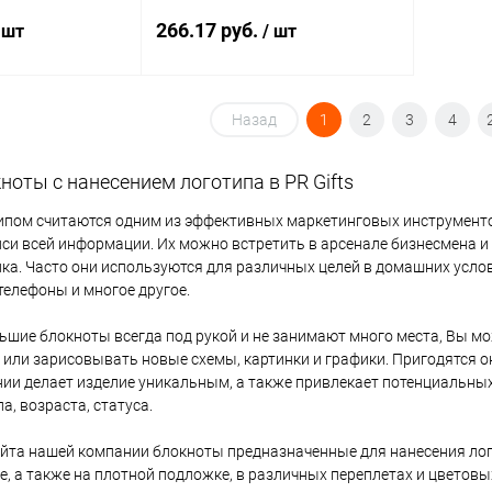
Размер
266.17 руб.
 шт
/ шт
в линей
Формат
корзину
Назад
В корзину
1
2
3
4
A5
ноты с нанесением логотипа в PR Gifts
ик
Сравнение
Купить в 1 клик
Сравнение
Под заказ
В избранное
2 шт.
ипом считаются одним из эффективных маркетинговых инструменто
иси всей информации. Их можно встретить в арсенале бизнесмена и
ика. Часто они используются для различных целей в домашних усло
телефоны и многое другое.
шие блокноты всегда под рукой и не занимают много места, Вы мож
Формат
 или зарисовывать новые схемы, картинки и графики. Пригодятся о
ии делает изделие уникальным, а также привлекает потенциальны
A6
а, возраста, статуса.
айта нашей компании блокноты предназначенные для нанесения ло
е, а также на плотной подложке, в различных переплетах и цветов