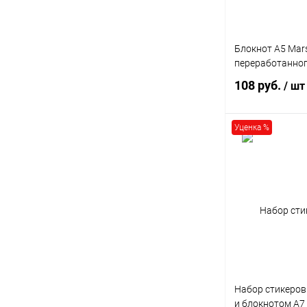
Формат
Блокнот А5 Mars
переработанног
A6
108 руб.
/ шт
Уценка %
В 
Купить в 1 кл
В избранное
Формат
Набор стикеров 
и блокнотом А7
A5