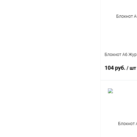
Купить в 1 кл
В избранное
Формат
Блокнот А6 Жур
A5
104 руб.
/ шт
В 
Купить в 1 кл
В избранное