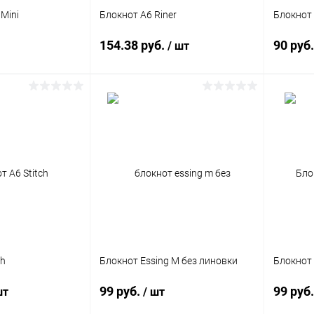
Размер
Формат
 Mini
Блокнот А6 Riner
Блокнот 
A7
A5
154.38 руб.
90 руб
/ шт
Формат
A7
корзину
В корзину
ик
Сравнение
Купить в 1 клик
Сравнение
Купит
848 шт.
В избранное
Под заказ
В изб
Формат
Формат
ch
Блокнот Essing M без линовки
Блокнот 
A6
A6
99 руб.
99 руб
шт
/ шт