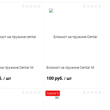
В корзину
В корзину
ь в 1 клик
Сравнение
Купить в 1 клик
Сравнение
ранное
1869 шт.
В избранное
1869 шт.
на пружине Centar M
Блокнот на пружине Centar M
б.
100 руб.
/ шт
/ шт
Уценка %
В корзину
В корзину