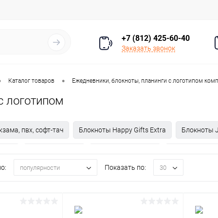
+7 (812) 425-60-40
Заказать звонок
•
•
Каталог товаров
Ежедневники, блокноты, планинги с логотипом ком
с логотипом
зама, пвх, софт-тач
Блокноты Happy Gifts Extra
Блокноты J
sman
Блокноты Savio
Блокноты thINKme
Блокноты XD Co
о:
Показать по:
популярности
30
но в России