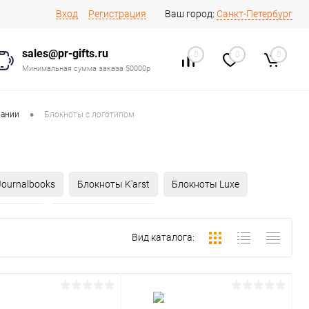
Вход
Регистрация
Ваш город:
Санкт-Петербург
sales@pr-gifts.ru
0
0
0
Минимальная сумма заказа 50000р
•
пании
Блокноты с логотипом
ournalbooks
Блокноты K'arst
Блокноты Luxe
llection
Блокноты Контекст
Вид каталога: