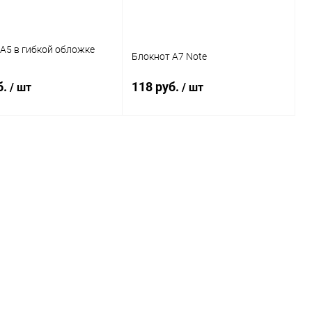
Размер
А5 в гибкой обложке
Блокнот А7 Note
А6
б.
118 руб.
/ шт
/ шт
Формат
A6
В корзину
В корзину
ь в 1 клик
Сравнение
Купить в 1 клик
Сравнение
ранное
В избранное
1256 шт.
аказ
 в пути
Формат
A7