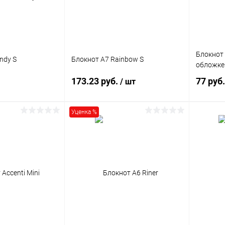
+3975 в пути
Блокнот 
ndy S
Блокнот A7 Rainbow S
обложке
173.23 руб.
77 руб
/ шт
A4
Уценка %
корзину
В корзину
ик
Сравнение
Купить в 1 клик
Сравнение
Купит
1445 шт.
В избранное
Под заказ
В изб