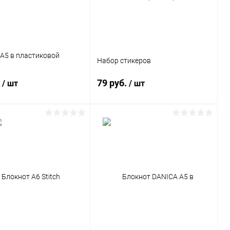
А5 в пластиковой
Набор стикеров
.
79 руб.
/ шт
/ шт
В корзину
В корзину
ь в 1 клик
Сравнение
Купить в 1 клик
Сравнение
ранное
5488 шт.
В избранное
Под заказ
+49432 в пути