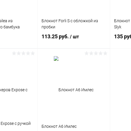
Формат
ilea из
Блокнот Forli S с обложкой из
Блокнот 
о бамбука
пробки
Slyk
A6
113.25 руб.
135 ру
/ шт
корзину
В корзину
ик
Сравнение
Купить в 1 клик
Сравнение
Купит
4833 шт.
В избранное
171 шт.
В изб
Под з
+29822
Формат
Expose с ручкой
Блокнот А6 Имлес
B7