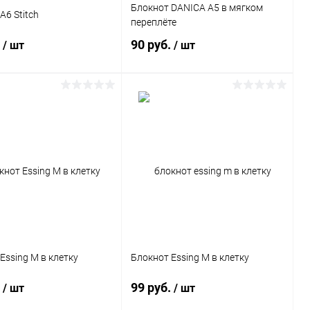
Блокнот DANICA A5 в мягком
A6 Stitch
переплёте
.
90 руб.
/ шт
/ шт
В корзину
В корзину
ь в 1 клик
Сравнение
Купить в 1 клик
Сравнение
ранное
1 шт.
В избранное
264 шт.
Essing M в клетку
Блокнот Essing M в клетку
.
99 руб.
/ шт
/ шт