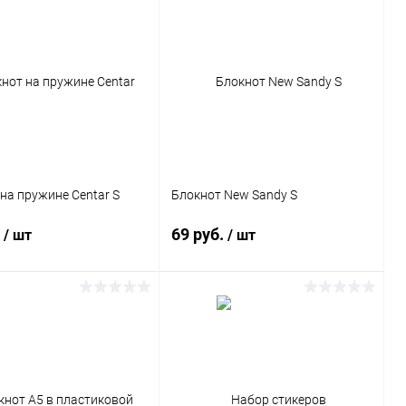
на пружине Centar S
Блокнот New Sandy S
.
69 руб.
/ шт
/ шт
В корзину
В корзину
ь в 1 клик
Сравнение
Купить в 1 клик
Сравнение
ранное
1706 шт.
В избранное
1243 шт.