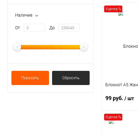
Уценка %
Наличие
В 
От
До
Купить в 1 кл
В избранное
Показать
Сбросить
Формат
Блокнот А5 Жан
A6
99 руб.
/ шт
Уценка %
В 